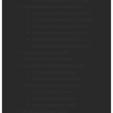
Канализационные трубы и фитинги
Бесшумная канализация Ostendorf
Внутренняя канализация Ostendorf
Внутренняя канализация Хемкор
Наружная канализация Ostendorf
Наружная канализация Хемкор
Усиленная канализация Ostendorf
Напорные трубы и фитинги
Обсадные трубы для скважин
Полипропиленовые трубы и фитинги
Трубы полипропиленовые
Фитинги полипропиленовые
Полиэтиленовые трубы и фитинги
Трубы полиэтиленовые
Фитинги полиэтиленовые
Фитинги компрессионные
Чугунные фасонные части