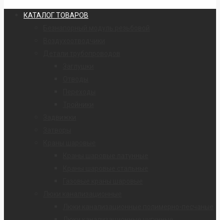
КАТАЛОГ ТОВАРОВ
Безнапорный модуль резьбовой
Воздухоотводчики
Детали трубопроводов
Заглушки
Отводы
Переходы
Тройники
Задвижки
Затворы
Краны шаровые
Краны шаровые латунные
Краны шаровые стальные
Газовые краны шаровые
Люки канализационные
Люки канализационные полимерно-песчаные
Люки канализационные чугунные