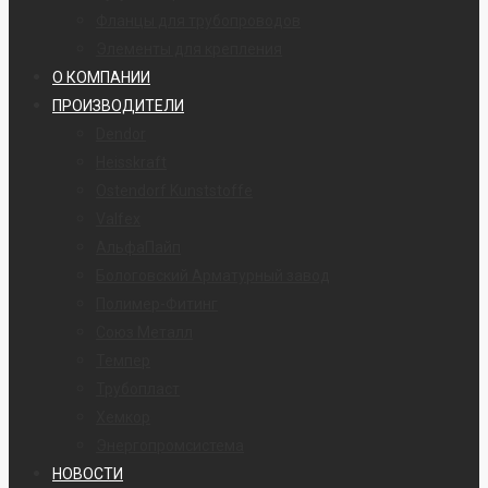
Фланцы для трубопроводов
Элементы для крепления
О КОМПАНИИ
ПРОИЗВОДИТЕЛИ
Dendor
Heisskraft
Ostendorf Kunststoffe
Valfex
АльфаПайп
Бологовский Арматурный завод
Полимер-Фитинг
Союз Металл
Темпер
Трубопласт
Хемкор
Энергопромсистема
НОВОСТИ