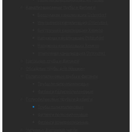
Канализационные трубы и фитинги
Бесшумная канализация Ostendorf
Внутренняя канализация Ostendorf
Внутренняя канализация Хемкор
Наружная канализация Ostendorf
Наружная канализация Хемкор
Усиленная канализация Ostendorf
Напорные трубы и фитинги
Обсадные трубы для скважин
Полипропиленовые трубы и фитинги
Трубы полипропиленовые
Фитинги полипропиленовые
Полиэтиленовые трубы и фитинги
Трубы полиэтиленовые
Фитинги полиэтиленовые
Фитинги компрессионные
Чугунные фасонные части