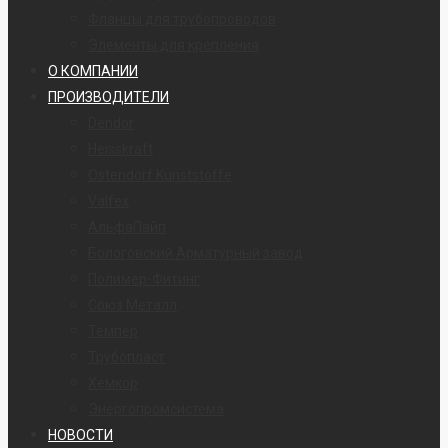
Фланцы для трубопроводов
Элементы для крепления
О КОМПАНИИ
ПРОИЗВОДИТЕЛИ
Dendor
Heisskraft
Ostendorf Kunststoffe
Valfex
АльфаПайп
Бологовский Арматурный завод
Полимер-Фитинг
Союз Металл
Темпер
Трубопласт
Хемкор
Энергопромсистема
НОВОСТИ