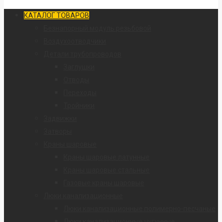
КАТАЛОГ ТОВАРОВ
Безнапорный модуль резьбовой
Воздухоотводчики
Детали трубопроводов
Заглушки
Отводы
Переходы
Тройники
Задвижки
Затворы
Краны шаровые
Краны шаровые латунные
Краны шаровые стальные
Газовые краны шаровые
Люки канализационные
Люки канализационные полимерно-песчаные
Люки канализационные чугунные